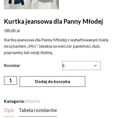
Kurtka jeansowa dla Panny Młodej
189,00
zł
Kurtka jeansowa dla Panny Młodej z wyhaftowanym białą
nicią hasłem „Mrs”. Idealna na wieczór panieński, ślub,
poprawiny lub sesję ślubną.
Rozmiar
ilość
Dodaj do koszyka
Kurtka
jeansowa
dla
Kategoria:
Bolerka
Panny
Opis
Tabela rozmiarów
Młodej