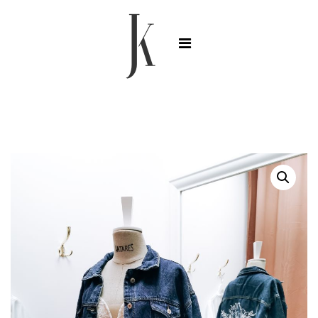
Strona główna
/
Bolerka
/ Kurtka jeansowa dla Panny
Młodej