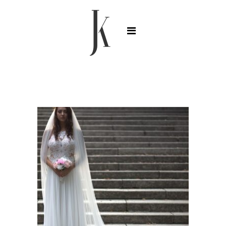
Strona główna
/ Produkty otagowane „welonślubny”