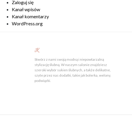
Zaloguj się
Kanał wpisów
Kanał komentarzy
WordPress.org
JK
Stwórz z nami swoją modną i niepowtarzalną
stylizację ślubną. W naszym salonie znajdziesz
szeroki wybór sukien ślubnych, a także delikatne,
szyte przez nas dodatki, takie jak bolerka, welony,
podwiązki.